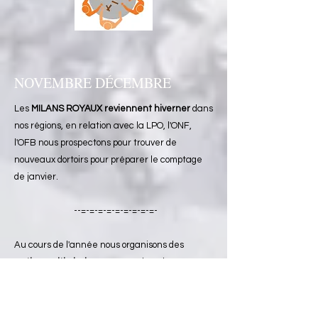
NOVEMBRE DÉCEMBRE
​​​Les
MILANS ROYAUX
reviennent hiverner
dans
nos régions, en relation avec la LPO, l'ONF,
l'OFB nous prospectons pour trouver de
nouveaux dortoirs pour préparer le comptage
de janvier.
--=-=-=-=-=-=-=-=-=-
Au cours de l'année nous organisons des
sorties ornithologiques
, exemples : la réserve
du TEICH (33) - Le MARAIS D'ORX (40) - la
réserve d'ARJUZANX (40) - le lac de
PUYDARRIEUX (65) - en ESPAGNE : en