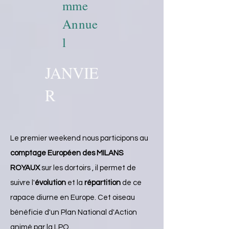
mme
Annue
l
JANVIE
R
Le premier weekend nous participons au
comptage Européen des MILANS
ROYAUX
sur les dortoirs , il permet de
suivre l'
évolution
et la
répartition
de ce
rapace diurne en Europe. Cet oiseau
bénéficie d'un Plan National d'Action
animé par la LPO.