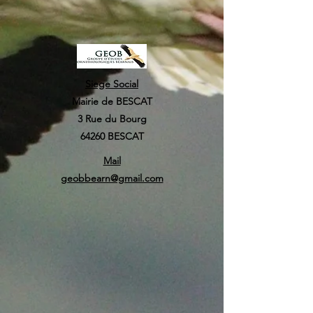
Siege Social
Mairie de BESCAT
3 Rue du Bourg
64260 BESCAT
Mail
geobbearn@gmail.com