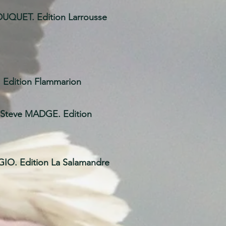
QUET. Edition Larrousse
dition Flammarion
teve MADGE. Edition
O. Edition La Salamandre