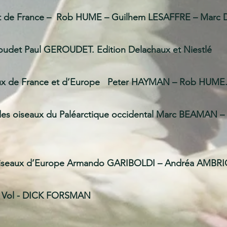
de France
– Rob HUME – Guilhem LESAFFRE – Marc DU
roudet
Paul GEROUDET. Edition Delachaux et Niestlé
de France et d’Europe
Peter HAYMAN – Rob HUME. E
s oiseaux du Paléarctique occidental
Marc BEAMAN – S
eaux d’Europe
Armando GARIBOLDI – Andréa AMBRIGI
 Vol - DICK FORSMAN