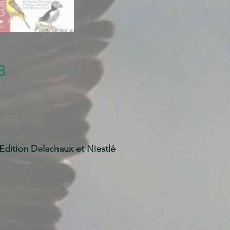
B
tion Delachaux et Niestlé